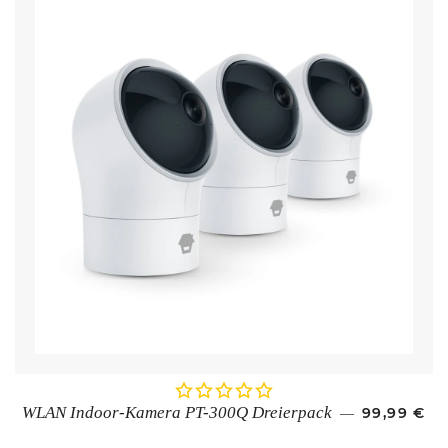
SONDERP
WLAN Indoor-Kamera PT-300Q Dreierpack
99,99 €
—