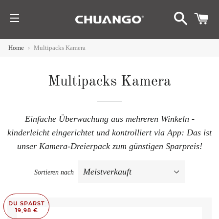
SUCHE
W
SEITENNAVIGATION
HEN
Home
›
Multipacks Kamera
nü
imieren
Multipacks Kamera
p
Einfache Überwachung aus mehreren Winkeln -
kinderleicht eingerichtet und kontrolliert via App: Das ist
unser Kamera-Dreierpack zum günstigen Sparpreis!
Sortieren nach
DU SPARST
19,98 €