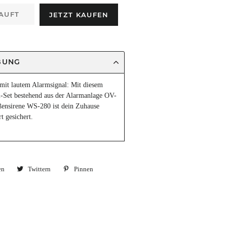
AUFT
JETZT KAUFEN
BUNG
mit lautem Alarmsignal: Mit diesem
-Set bestehend aus der Alarmanlage OV-
ensirene WS-280 ist dein Zuhause
t gesichert.
en
Auf
Twittern
Auf
Pinnen
Auf
Facebook
Twitter
Pinterest
teilen
twittern
pinnen