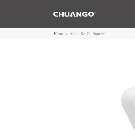
N
Home
›
Alarm-Set Outdoor M
ieren