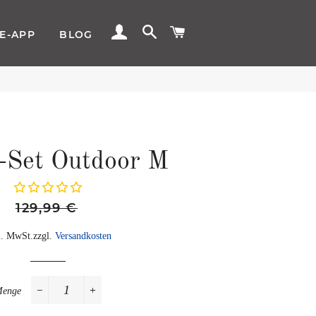
EINLOGGEN
SUCHE
WARENKORB
E-APP
BLOG
-Set Outdoor M
Normaler
Sonderpreis
129,99 €
Preis
l. MwSt.zzgl.
Versandkosten
Menge
−
+