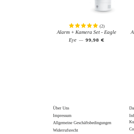
(2)
Alarm + Kamera Set - Eagle
A
SONDERPREIS
Eye
99,98 €
—
Über Uns
Da
Impressum
In
Ku
Allgemeine Geschäftsbedingungen
Co
Widerrufsrecht