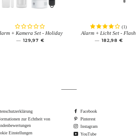
(1)
larm + Kamera Set - Holiday
Alarm + Licht Set - Flash
SONDERPREIS
129,97 €
SONDERPREI
182,98 €
—
—
tenschutzerklärung
Facebook
formationen zur Echtheit von
Pinterest
ndenbewertungen
Instagram
okie Einstellungen
YouTube