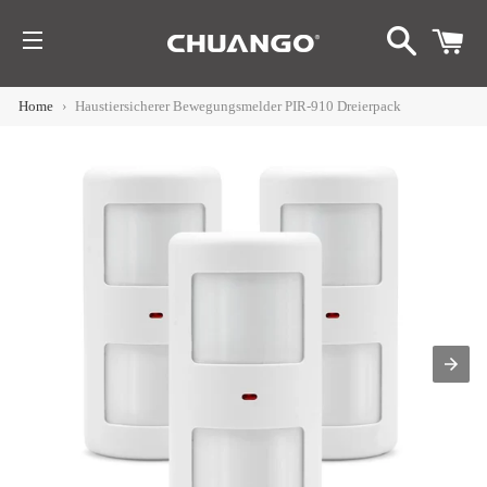
SUCHE
W
SEITENNAVIGATION
HEN
Home
›
Haustiersicherer Bewegungsmelder PIR-910 Dreierpack
nü
imieren
p