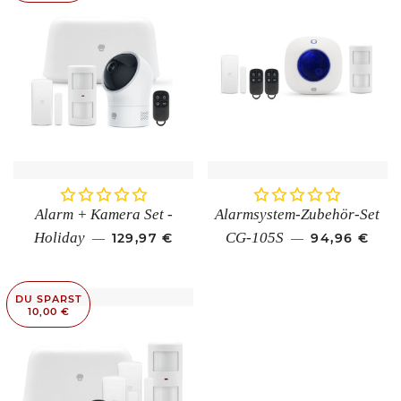
Alarm + Kamera Set -
Alarmsystem-Zubehör-Set
SONDERPREIS
NORMALER 
Holiday
CG-105S
129,97 €
94,96 €
—
—
DU SPARST
10,00 €