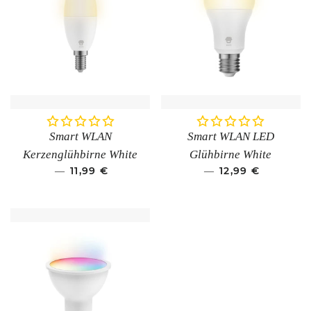
Smart WLAN
Smart WLAN LED
Kerzenglühbirne White
Glühbirne White
NORMALER PREIS
11,99 €
NORMALER PRE
12,99 €
—
—