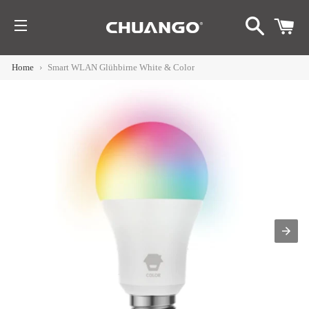
SUCHE
W
SEITENNAVIGATION
HEN
Home
›
Smart WLAN Glühbirne White & Color
nü
imieren
p