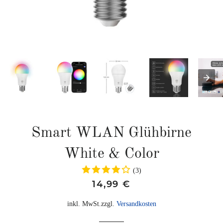
Smart WLAN Glühbirne
White & Color
(3)
Normaler
Sonderpreis
14,99 €
Preis
inkl. MwSt.zzgl.
Versandkosten