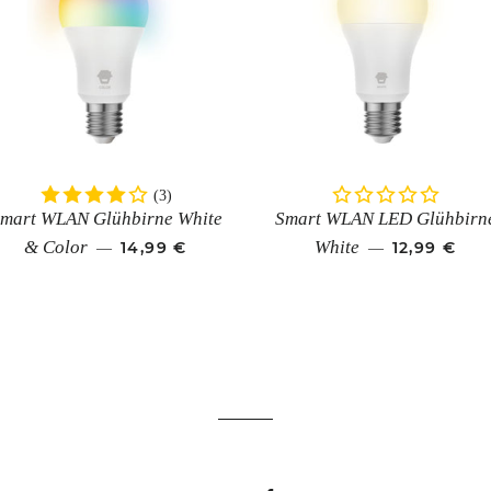
(3)
mart WLAN Glühbirne White
Smart WLAN LED Glühbirn
NORMALER PREIS
NORMALER
& Color
White
14,99 €
12,99 €
—
—