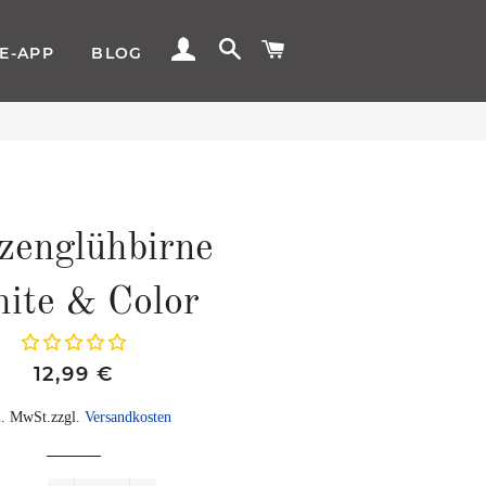
EINLOGGEN
SUCHE
WARENKORB
E-APP
BLOG
zenglühbirne
ite & Color
Normaler
Sonderpreis
12,99 €
Preis
l. MwSt.zzgl.
Versandkosten