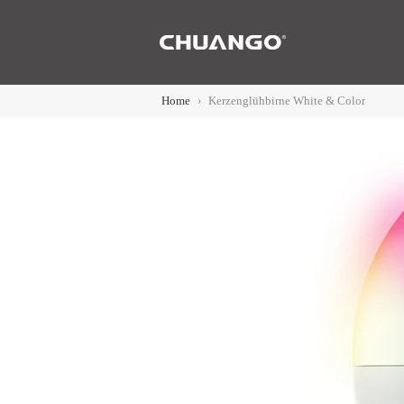
N
Home
›
Kerzenglühbirne White & Color
ieren