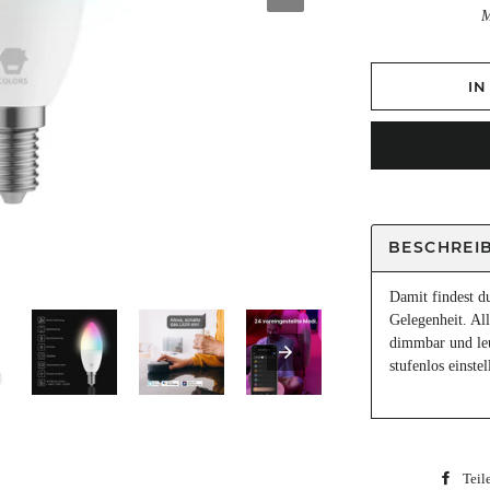
I
BESCHREI
Damit findest d
Gelegenheit. Al
dimmbar und leu
stufenlos einste
Teil