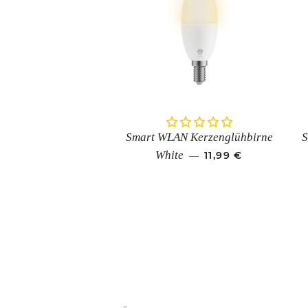
Smart WLAN Kerzenglühbirne
S
NORMALER PREIS
White
11,99 €
—