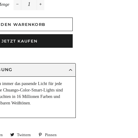
Menge
−
+
N DEN WARENKORB
JETZT KAUFEN
BUNG
u immer das passende Licht für jede
le Chuango-Color-Smart-Lights sind
chten in 16 Millionen Farben und
llbaren Weißtönen.
en
Auf
Twittern
Auf
Pinnen
Auf